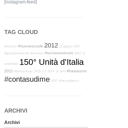
[instagram-feed]
TAG CLOUD
2012
#nuovescuole
#iovotosì
11 giugno 2007
#scrivicomincini
#graziepresidente
#iovotono
2016
11
150° Unità d'Italia
settembre
2011
#bastaunsì
#iostoconzac
2015
2.0
2014
10 anni
#contasudime
2007
#fiancoafianco
ARCHIVI
Archivi