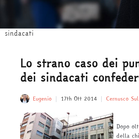
sindacati
Lo strano caso dei pun
dei sindacati confede
Eugenio
17th Ott 2014
Cernusco Sul
Dopo olt
della ch