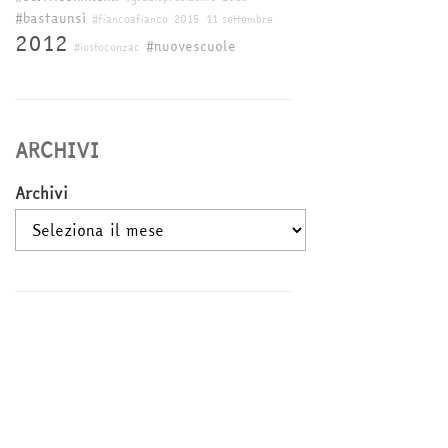
#bastaunsì
#fiancoafianco
2015
11 settembre
2012
#nuovescuole
#iostoconzac
ARCHIVI
Archivi