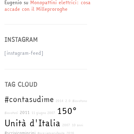
Eugenio
su
Monopattini elettrici: cosa
accade con il Milleproroghe
INSTAGRAM
[instagram-feed]
TAG CLOUD
#contasudime
2014
2.0
#iovotono
150°
2011
#iovotosì
11 giugno 2007
Unità d'Italia
2007
10 anni
#scrivicomincini
#graziepresidente
2016