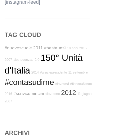
[instagram-feed]
TAG CLOUD
#nuovescuole
2011
#bastaunsì
10 anni
2015
150° Unità
2007
#iostoconzac
2.0
d'Italia
2014
#graziepresidente
11 settembre
#contasudime
#iovotosì
#fiancoafianco
2012
#scrivicomincini
2016
#iovotono
11 giugno
2007
ARCHIVI