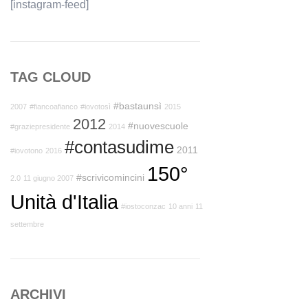
[instagram-feed]
TAG CLOUD
#bastaunsì
2007
#fiancoafianco
#iovotosì
2015
2012
#nuovescuole
#graziepresidente
2014
#contasudime
2011
#iovotono
2016
150°
#scrivicomincini
2.0
11 giugno 2007
Unità d'Italia
#iostoconzac
10 anni
11
settembre
ARCHIVI