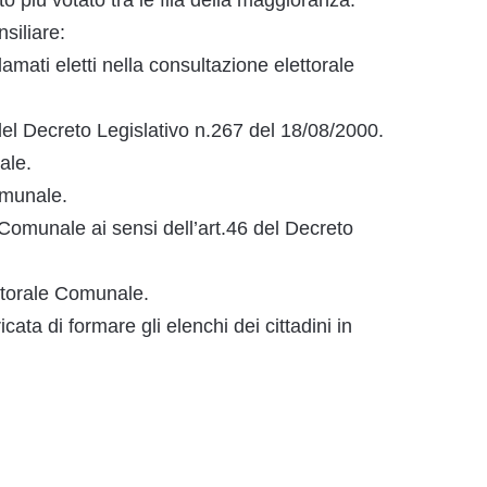
to più votato tra le fila della maggioranza.
siliare:
mati eletti nella consultazione elettorale
del Decreto Legislativo n.267 del 18/08/2000.
ale.
omunale.
omunale ai sensi dell’art.46 del Decreto
torale Comunale.
a di formare gli elenchi dei cittadini in