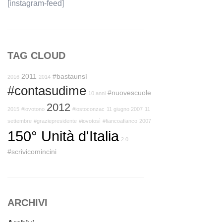
[instagram-feed]
TAG CLOUD
2011
#bastaunsì
2016
2014
#contasudime
#nuovescuole
10 anni
2012
2015
#iovotono
#iostoconzac
11 giugno 2007
11
settembre
#graziepresidente
#iovotosì
#fiancoafianco
2007
150° Unità d'Italia
2.0
#scrivicomincini
ARCHIVI