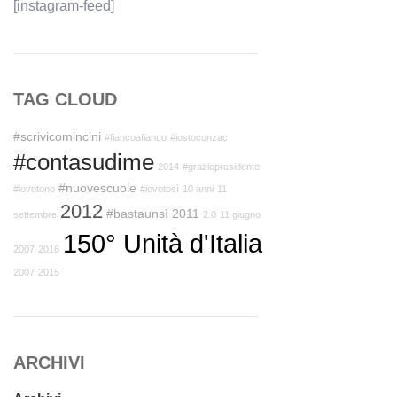
[instagram-feed]
TAG CLOUD
#scrivicomincini
#fiancoafianco
#iostoconzac
#contasudime
2014
#graziepresidente
#nuovescuole
#iovotono
#iovotosì
10 anni
11
2012
#bastaunsì
2011
settembre
2.0
11 giugno
150° Unità d'Italia
2007
2016
2007
2015
ARCHIVI