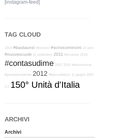
[instagram-feed]
TAG CLOUD
#bastaunsì
#scrivicomincini
2014
#iovotosì
10 anni
#nuovescuole
2011
11 settembre
#iovotono
2016
#contasudime
2007
2015
#iostoconzac
2012
#graziepresidente
#fiancoafianco
11 giugno 2007
150° Unità d'Italia
2.0
ARCHIVI
Archivi