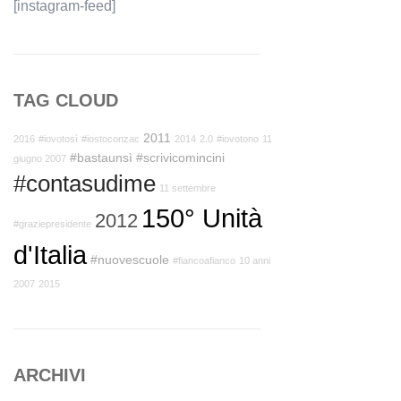
[instagram-feed]
TAG CLOUD
2011
2016
#iovotosì
#iostoconzac
2014
2.0
#iovotono
11
#bastaunsì
#scrivicomincini
giugno 2007
#contasudime
11 settembre
150° Unità
2012
#graziepresidente
d'Italia
#nuovescuole
#fiancoafianco
10 anni
2007
2015
ARCHIVI