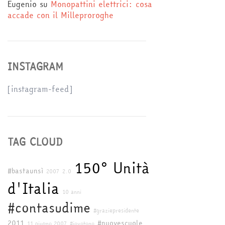
Eugenio
su
Monopattini elettrici: cosa
accade con il Milleproroghe
INSTAGRAM
[instagram-feed]
TAG CLOUD
150° Unità
#bastaunsì
2007
2.0
d'Italia
10 anni
#contasudime
#graziepresidente
2011
#nuovescuole
11 giugno 2007
#iovotono