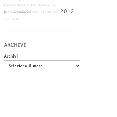
#iovotosì
#fiancoafianco
#iostoconzac
2012
#scrivicomincini
2016
11 settembre
2015
2014
ARCHIVI
Archivi