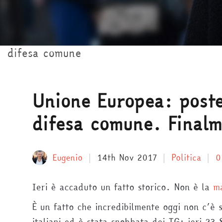
difesa comune
Unione Europea: poste
difesa comune. Finalm
Eugenio
14th Nov 2017
Politica
0
Ieri è accaduto un fatto storico. Non è la
ma
È un fatto che incredibilmente oggi non c’è 
italiani ed è stata snobbata dei TG: ieri 23