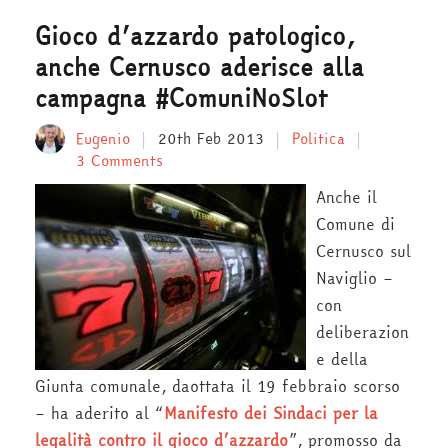
Gioco d’azzardo patologico,
anche Cernusco aderisce alla
campagna #ComuniNoSlot
Eugenio
20th Feb 2013
Politica
3 Comments
Anche il
Comune di
Cernusco sul
Naviglio –
con
deliberazion
e della
Giunta comunale, daottata il 19 febbraio scorso
– ha aderito al “
Manifesto dei Sindaci per la
legalità contro il gioco d’azzardo
”, promosso da