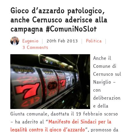
Gioco d’azzardo patologico,
anche Cernusco aderisce alla
campagna #ComuniNoSlot
Eugenio
20th Feb 2013
Politica
3 Comments
Anche il
Comune di
Cernusco sul
Naviglio –
con
deliberazion
e della
Giunta comunale, daottata il 19 febbraio scorso
– ha aderito al “
Manifesto dei Sindaci per la
legalità contro il gioco d’azzardo
”, promosso da