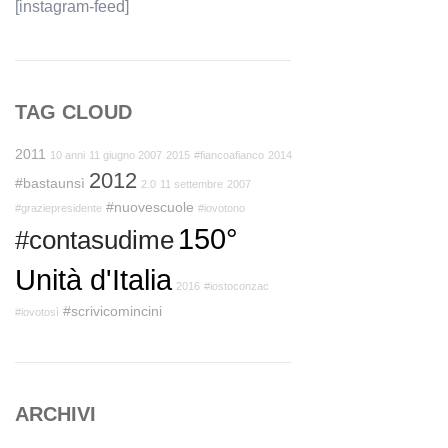
[instagram-feed]
TAG CLOUD
2011
10 anni
11 giugno 2007
2015
#fiancoafianco
2014
2012
#bastaunsì
2.0
11 settembre
2007
#nuovescuole
#graziepresidente
#iovotono
150°
#contasudime
Unità d'Italia
2016
#iostoconzac
#scrivicomincini
#iovotosì
ARCHIVI