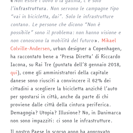
«
Non esiste l’uovo o la gallina, c’è solo
l’
infrastruttura
. Non servono le campagne tipo
“vai in bicicletta, dai”. Solo le infrastrutture
contano. Le persone che dicono “Non è
possibile” sono il problema: non hanno visione e
non conoscono la mobilità del futuro
».
Mikael
Colville-Andersen
, urban designer a Copenhagen,
ha raccontato bene a ‘Presa Diretta’ di Riccardo
Iacona, su Rai Tre (puntata dell’8 gennaio 2018,
qui
), come gli amministratori della capitale
danese sono riusciti a convincere il 62% dei
cittadini a scegliere la bicicletta anziché l’auto
per spostarsi in città, anche da parte di chi
proviene dalle città della cintura periferica.
Demagogia? Utopia? Illusione? No, in Danimarca
non sono impazziti: ci sono le infrastrutture.
Il nostro Paese lo scorso anno ha approvato