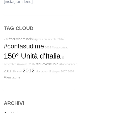
[instagram-feed]
TAG CLOUD
#scrivicomincini
2.0
#graziepresidente
2014
#contasudime
2015
#iostoconzac
150° Unità d'Italia
11
#nuovescuole
settembre
#iovotosì
2007
#fiancoafianco
2012
2011
10 anni
#iovotono
11 giugno 2007
2016
#bastaunsì
ARCHIVI