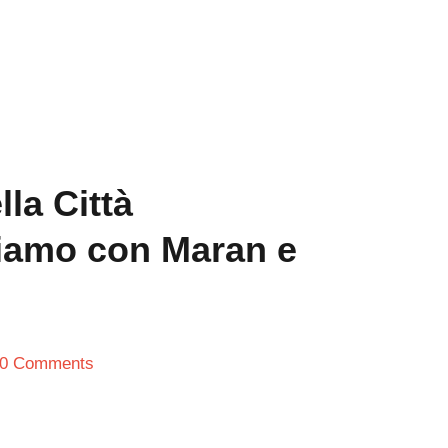
lla Città
liamo con Maran e
0 Comments