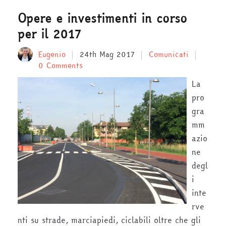
Opere e investimenti in corso
per il 2017
Eugenio
24th Mag 2017
Comunicati
0 Comments
La
pro
gra
mm
azio
ne
degl
i
inte
rve
nti su strade, marciapiedi, ciclabili oltre che gli