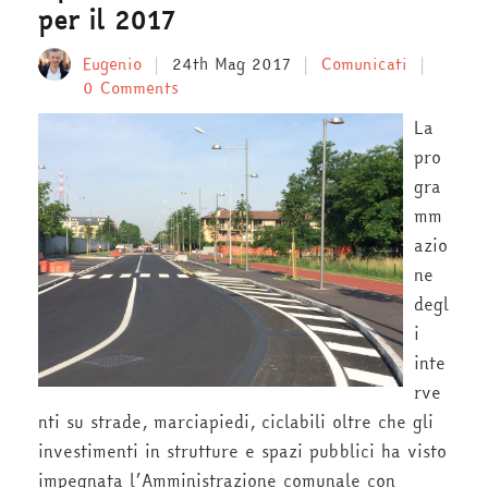
per il 2017
Eugenio
24th Mag 2017
Comunicati
0 Comments
La
pro
gra
mm
azio
ne
degl
i
inte
rve
nti su strade, marciapiedi, ciclabili oltre che gli
investimenti in strutture e spazi pubblici ha visto
impegnata l’Amministrazione comunale con