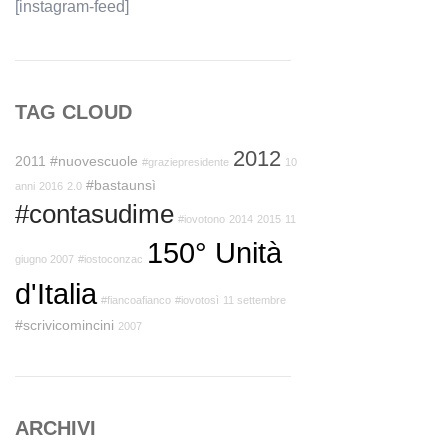
[instagram-feed]
TAG CLOUD
2012
2011
#nuovescuole
#graziepresidente
10
#bastaunsì
anni
2016
2.0
#contasudime
#iovotono
2014
2015
11
150° Unità
giugno 2007
#iostoconzac
d'Italia
#fiancoafianco
#iovotosì
11 settembre
#scrivicomincini
2007
ARCHIVI