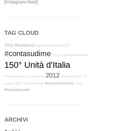
[instagram-feed]
TAG CLOUD
2011
#bastaunsì
#graziepresidente
2014
#contasudime
2.0
10 anni
#iostoconzac
150° Unità d'Italia
2012
#fiancoafianco
11 settembre
#iovotono
2007
11
#scrivicomincini
giugno 2007
2016
#iovotosì
2015
#nuovescuole
ARCHIVI