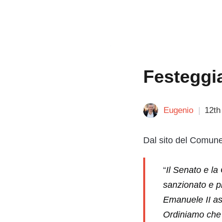
Festeggia
Eugenio
12th
Dal sito del Comune
“
Il Senato e l
sanzionato e p
Emanuele II ass
Ordiniamo che l