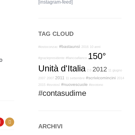
[instagram-feed]
TAG CLOUD
#bastaunsì
#iostoconzac
2016
10 anni
150°
#graziepresidente
#fiancoafianco
io
Unità d'Italia
2012
2.0
11 giugno
2011
#scrivicomincini
2007
2007
11 settembre
2014
#nuovescuole
2015
#iovotosì
#iovotono
#contasudime
ARCHIVI