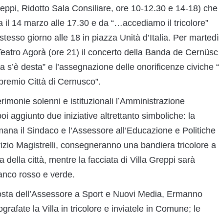
reppi, Ridotto Sala Consiliare, ore 10-12.30 e 14-18) che
 il 14 marzo alle 17.30 e da “…accediamo il tricolore”
 stesso giorno alle 18 in piazza Unità d’Italia. Per martedì
 Teatro Agorà (ore 21) il concerto della Banda de Cernüsc
alia s’è desta” e l’assegnazione delle onorificenze civiche “
premio Città di Cernusco”.
rimonie solenni e istituzionali l’Amministrazione
 aggiunto due iniziative altrettanto simboliche: la
mana il Sindaco e l’Assessore all’Educazione e Politiche
izio Magistrelli, consegneranno una bandiera tricolore a
 della città, mentre la facciata di Villa Greppi sarà
ianco rosso e verde.
osta dell’Assessore a Sport e Nuovi Media, Ermanno
ografate la Villa in tricolore e inviatele in Comune; le