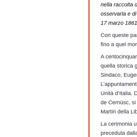
nella raccolta 
osservarla e d
17 marzo 186
Con queste paro
fino a quel mom
A centocinquan
quella storica 
Sindaco, Eugeni
L’appuntamento 
Unità d’Italia.
de Cernüsc, si
Martiri della L
La cerimonia uff
preceduta dalla