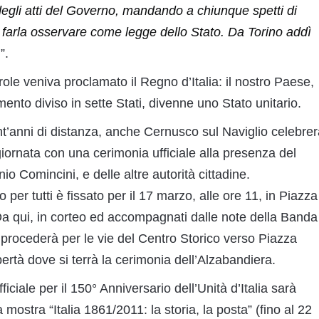
degli atti del Governo, mandando a chiunque spetti di
i farla osservare come legge dello Stato. Da Torino addì
1
”.
le veniva proclamato il Regno d’Italia: il nostro Paese,
ento diviso in sette Stati, divenne uno Stato unitario.
t’anni di distanza, anche Cernusco sul Naviglio celebrer
giornata con una cerimonia ufficiale alla presenza del
o Comincini, e delle altre autorità cittadine.
per tutti è fissato per il 17 marzo, alle ore 11, in Piazza
 Da qui, in corteo ed accompagnati dalle note della Banda
 procederà per le vie del Centro Storico verso Piazza
ibertà dove si terrà la cerimonia dell’Alzabandiera.
iciale per il 150° Anniversario dell’Unità d’Italia sarà
 mostra “Italia 1861/2011: la storia, la posta” (fino al 22