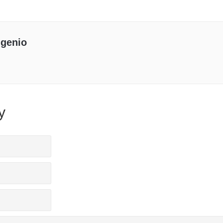
genio
y