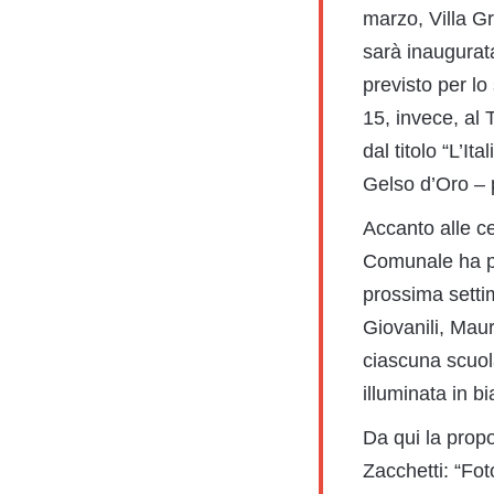
marzo, Villa G
sarà inaugurata
previsto per lo
15, invece, al
dal titolo “L’It
Gelso d’Oro – 
Accanto alle ce
Comunale ha poi
prossima setti
Giovanili, Maur
ciascuna scuola
illuminata in b
Da qui la prop
Zacchetti: “Fot