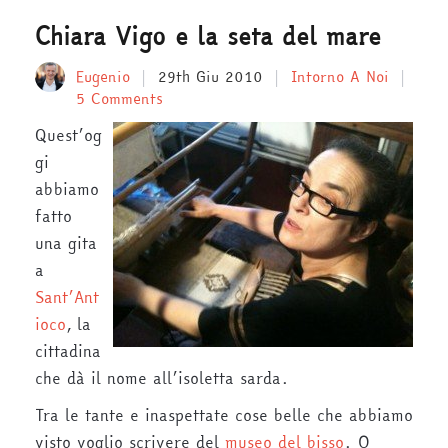
Chiara Vigo e la seta del mare
Eugenio
29th Giu 2010
Intorno A Noi
5 Comments
Quest’og
gi
abbiamo
fatto
una gita
a
Sant’Ant
ioco
, la
cittadina
che dà il nome all’isoletta sarda.
Tra le tante e inaspettate cose belle che abbiamo
visto voglio scrivere del
museo del bisso
. O