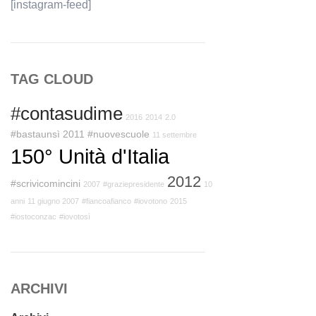
[instagram-feed]
TAG CLOUD
#contasudime
2016
2014
2.0
#bastaunsì
2011
#nuovescuole
11 settembre
150° Unità d'Italia
2012
#scrivicomincini
2007
#graziepresidente
10
anni
11 giugno 2007
#fiancoafianco
#iovotono
2015
#iostoconzac
#iovotosì
ARCHIVI