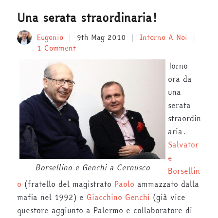
Una serata straordinaria!
Eugenio
9th Mag 2010
Intorno A Noi
1 Comment
Torno
ora da
una
serata
straordin
aria.
Salvator
e
Borsellino e Genchi a Cernusco
Borsellin
o
(fratello del magistrato
Paolo
ammazzato dalla
mafia nel 1992) e
Giacchino Genchi
(già vice
questore aggiunto a Palermo e collaboratore di