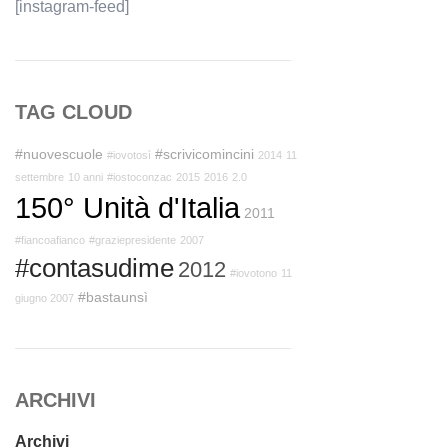
[instagram-feed]
TAG CLOUD
#nuovescuole
#scrivicomincini
#iovotosì
2014
11
settembre
10 anni
#iostoconzac
2015
2016
2.0
150° Unità d'Italia
2011
#fiancoafianco
#graziepresidente
2007
#contasudime
2012
#iovotono
11
#bastaunsì
giugno 2007
ARCHIVI
Archivi