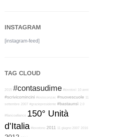
INSTAGRAM
[instagram-feed]
TAG CLOUD
#contasudime
2015
#iovotosì
10 anni
#scrivicomincini
#nuovescuole
#iostoconzac
11
#bastaunsì
settembre
2007
#graziepresidente
2.0
150° Unità
#fiancoafianco
d'Italia
2011
#iovotono
11 giugno 2007
2016
2012