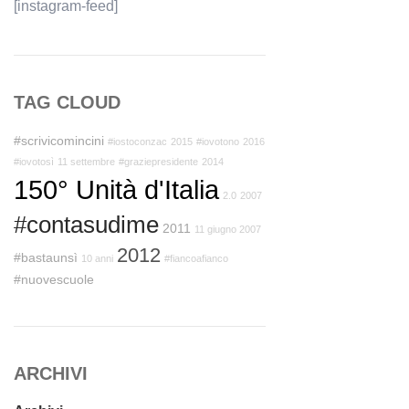
[instagram-feed]
TAG CLOUD
#scrivicomincini
#iostoconzac
2015
#iovotono
2016
#iovotosì
11 settembre
#graziepresidente
2014
150° Unità d'Italia
2.0
2007
#contasudime
2011
11 giugno 2007
2012
#bastaunsì
10 anni
#fiancoafianco
#nuovescuole
ARCHIVI