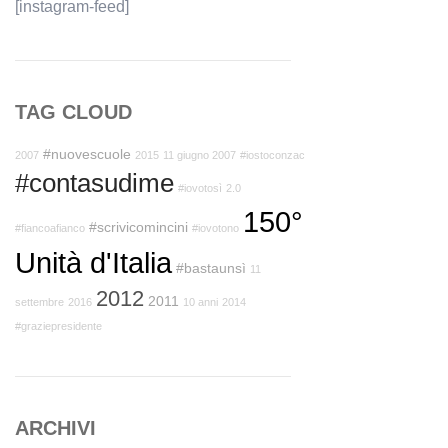
[instagram-feed]
TAG CLOUD
#nuovescuole
2007
2015
11 giugno 2007
#iostoconzac
#contasudime
#iovotosì
2.0
150°
#scrivicomincini
#fiancoafianco
#iovotono
Unità d'Italia
#bastaunsì
11
2012
2011
settembre
2016
10 anni
2014
#graziepresidente
ARCHIVI