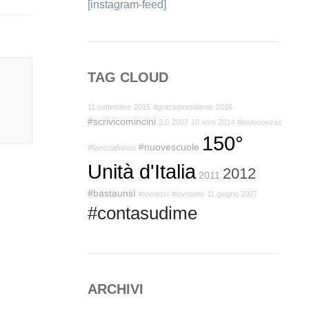
[instagram-feed]
TAG CLOUD
11 settembre
2015
#graziepresidente
2016
#scrivicomincini
2.0
2007
10 anni
2014
#iostoconzac
150°
#nuovescuole
#fiancoafianco
Unità d'Italia
2012
2011
#bastaunsì
#iovotosì
#iovotono
11 giugno 2007
#contasudime
ARCHIVI