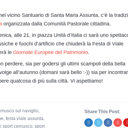
l vicino Santuario di Santa Maria Assunta, c’è la tradiz
a
organizzata dalla Comunità Pastorale cittadina.
nica, alle 21, in piazza Unità d’Italia ci sarà uno spettac
iche e fuochi d’artificio che chiuderà la Festa di Viale
erà le
Giornate Europee del Patrimonio
.
perdere, sia per godersi gli ultimi scampoli della bella
olge all’autunno (domani sarà bello :-)) sia per incontrar
ere qualcosa di più sulla città. Vi aspettiamo!
rnusco sul naviglio
,
Share This Post:
ne
,
festa viale assunta
,
,
i sport cernusco
,
sport