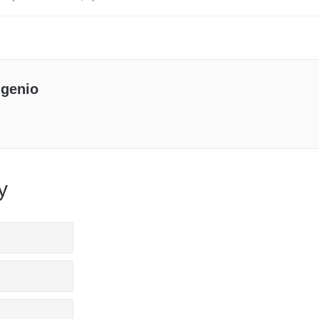
genio
y