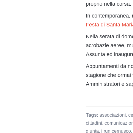
proprio nella corsa.
In contemporanea, ne
Festa di Santa Mari
Nella serata di dome
acrobazie aeree, mus
Assunta ed inaugur
Appuntamenti da non 
stagione che ormai v
Amministratori e sap
Tags:
associazioni
,
ce
cittadini
,
comunicazio
giunta
,
i run cernusco