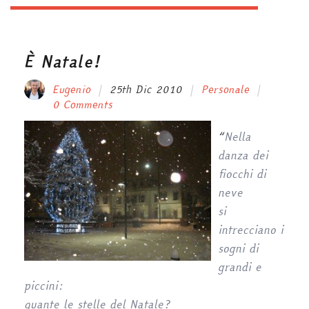
È Natale!
Eugenio
25th Dic 2010
Personale
0 Comments
“
Nella
danza dei
fiocchi di
neve
si
intrecciano i
sogni di
grandi e
piccini:
quante le stelle del Natale?