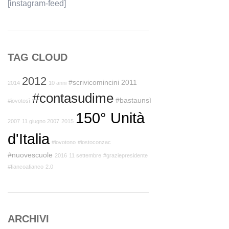
[instagram-feed]
TAG CLOUD
2012
#scrivicomincini
2011
2014
10 anni
#contasudime
#bastaunsì
#iovotosì
150° Unità
2007
11 giugno 2007
2015
d'Italia
#iovotono
#iostoconzac
#nuovescuole
2016
11 settembre
#graziepresidente
#fiancoafianco
2.0
ARCHIVI