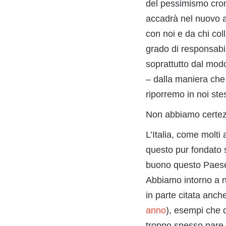
del pessimismo cron
accadrà nel nuovo a
con noi e da chi col
grado di responsabil
soprattutto dal mod
– dalla maniera che
riporremo in noi stess
Non abbiamo certez
L’Italia, come molti
questo pur fondato st
buono questo Paese 
Abbiamo intorno a n
in parte citata anc
anno
), esempi che d
troppo spesso pare c