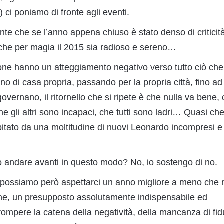
) ci poniamo di fronte agli eventi.
te che se l’anno appena chiuso è stato denso di criticit
che per magia il 2015 sia radioso e sereno…
ne hanno un atteggiamento negativo verso tutto ciò che
ino di casa propria, passando per la propria città, fino ad
governano, il ritornello che si ripete è che nulla va bene,
che gli altri sono incapaci, che tutti sono ladri… Quasi ch
itato da una moltitudine di nuovi Leonardo incompresi e
 andare avanti in questo modo? No, io sostengo di no.
possiamo però aspettarci un anno migliore a meno che 
ne, un presupposto assolutamente indispensabile ed
rompere la catena della negatività, della mancanza di fid