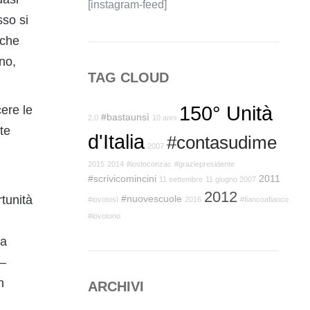
[instagram-feed]
sso si
 che
no,
TAG CLOUD
150° Unità
cere le
#bastaunsì
2.0
10 anni
te
d'Italia
#contasudime
2007
2015
2014
#iostoconzac
#graziepresidente
#scrivicomincini
2011
11 settembre
11 giugno 2007
2012
#nuovescuole
tunità
#iovotosì
2016
#fiancoafianco
#iovotono
ma
 –
n
ARCHIVI