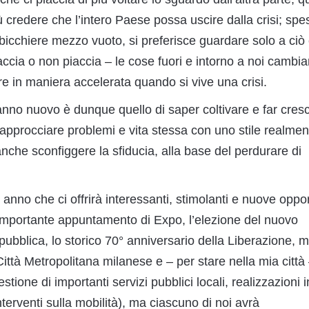
ù credere che l’intero Paese possa uscire dalla crisi; spe
 bicchiere mezzo vuoto, si preferisce guardare solo a ciò
accia o non piaccia – le cose fuori e intorno a noi cambia
in maniera accelerata quando si vive una crisi.
’anno nuovo è dunque quello di saper coltivare e far cres
pprocciare problemi e vita stessa con uno stile realmen
che sconfiggere la sfiducia, alla base del perdurare di
nno che ci offrirà interessanti, stimolanti e nuove oppor
l’importante appuntamento di Expo, l’elezione del nuovo
ubblica, lo storico 70° anniversario della Liberazione, 
Città Metropolitana milanese e – per stare nella mia città
tione di importanti servizi pubblici locali, realizzazioni i
nterventi sulla mobilità), ma ciascuno di noi avrà