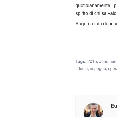
quotidianamente i pr
spirito di chi sa val
Auguri a tutti dunq
Tags:
2015
,
anno nuo
fiducia
,
impegno
,
sper
Eu