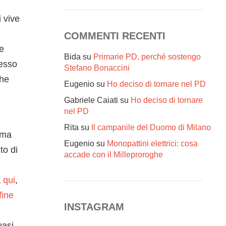
 vive
l
COMMENTI RECENTI
 e
Bida
su
Primarie PD, perché sostengo
messo
Stefano Bonaccini
che
Eugenio
su
Ho deciso di tornare nel PD
Gabriele Caiati
su
Ho deciso di tornare
nel PD
Rita
su
Il campanile del Duomo di Milano
 ma
Eugenio
su
Monopattini elettrici: cosa
to di
accade con il Milleproroghe
a
qui
,
fine
INSTAGRAM
uasi