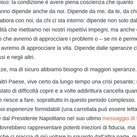
ico: la condizione è avere piena coscienza che quanto
nno dipende anche da noi. Dipende da me, da te, da chi
labora con noi, da chi ci sta intorno: dipende non solo da
ità che mettiamo nei nostri rispettivi impegni, ma anche
o che avremo di approcciare i problemi o – se mi è per
 avremo di approcciare la vita. Dipende dalle speranze 
i e negli altri.
ze, ma di sicuro abbiamo bisogno di maggiori speranze.
 altri Paese, vive certo da lungo tempo una crisi pesante;
ato di difficoltà copre e a volte addirittura cancella quan
riesce a fare, soprattutto in questo periodo complesso.
oi esperienze formidabili (una carrellata può essere lett
he dal Presidente Napolitano nel suo ultimo
messaggio di 
ovrebbero rappresentare potenti iniezioni di fiducia, ma
he ci piaccia di più voltare lo sguardo dall’altra parte, q