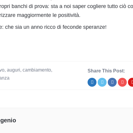
opri banchi di prova: sta a noi saper cogliere tutto ciò co
orizzare maggiormente le positività.
ue: che sia un anno ricco di feconde speranze!
vo
,
auguri
,
cambiamento
,
Share This Post:
anza
genio