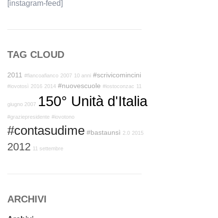
[instagram-feed]
TAG CLOUD
2011
#scrivicomincini
#fiancoafianco
2007
10 anni
#nuovescuole
#iovotosì
2016
2014
#iostoconzac
11
150° Unità d'Italia
giugno 2007
#graziepresidente
#iovotono
#contasudime
#bastaunsì
2.0
2015
2012
11 settembre
ARCHIVI