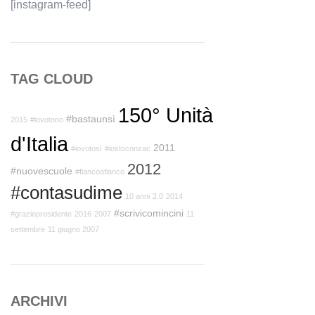
[instagram-feed]
TAG CLOUD
150° Unità
#bastaunsì
2015
#iovotono
d'Italia
2011
#iovotosì
#iostoconzac
2012
#nuovescuole
#fiancoafianco
#contasudime
10 anni
2.0
2014
#scrivicomincini
#graziepresidente
2016
2007
11
settembre
11 giugno 2007
ARCHIVI