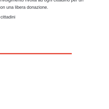
oinvolgimento rivolta ad ogni cittadino per un
con una libera donazione.
cittadini