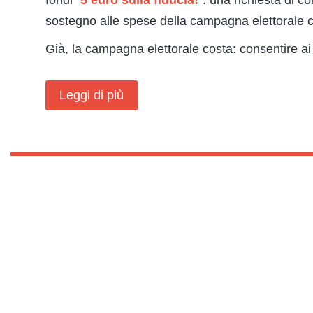
fondi “
5 euro sulla fiducia!
“: una richiesta di c
sostegno alle spese della campagna elettorale 
Già, la campagna elettorale costa: consentire ai 
Leggi di più