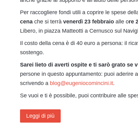
anche grazie al supporto e all’aiuto delle pers
Per raccogliere fondi utili a coprire le spese de
cena
che si terrà
venerdì 23 febbraio
alle o
re 
Libero, in piazza Matteotti a Cernusco sul Navigl
Il costo della cena è di 40 euro a persona: il ric
sostengo.
Sarei lieto di averti ospite e ti sarò grato se 
persone in questo appuntamento: puoi aderire a
scrivendo a
blog@eugeniocomincini.it
.
Se vuoi e ti è possibile, puoi contribuire alle 
Leggi di più