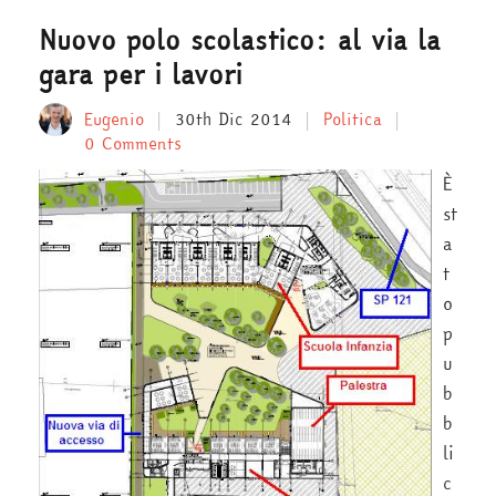
Nuovo polo scolastico: al via la
gara per i lavori
Eugenio
30th Dic 2014
Politica
0 Comments
È
st
a
t
o
p
u
b
b
li
c