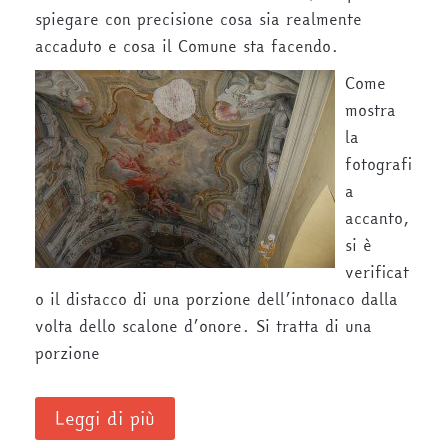
spiegare con precisione cosa sia realmente
accaduto e cosa il Comune sta facendo.
Come
mostra
la
fotografi
a
accanto,
si è
verificat
o il distacco di una porzione dell’intonaco dalla
volta dello scalone d’onore. Si tratta di una
porzione
Leggi di più