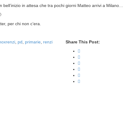
 bell’inizio in attesa che tra pochi giorni Matteo arrivi a Milano…

ter, per chi non c’era.
noxrenzi
,
pd
,
primarie
,
renzi
Share This Post: