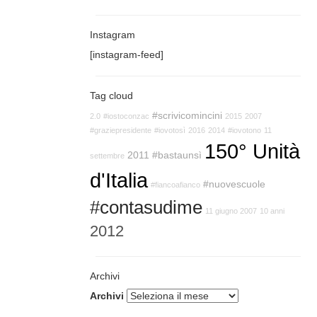
Instagram
[instagram-feed]
Tag cloud
#scrivicomincini
2.0
#iostoconzac
2015
2007
#graziepresidente
#iovotosì
2016
2014
#iovotono
11
150° Unità
2011
#bastaunsì
settembre
d'Italia
#nuovescuole
#fiancoafianco
#contasudime
11 giugno 2007
10 anni
2012
Archivi
Archivi