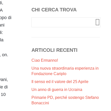
i,
CHI CERCA TROVA
 A
ppo di
ani
i:
la
ARTICOLI RECENTI
, on.
Ciao Ermanno!
Una nuova straordinaria esperienza in
Fondazione Cariplo
vani,
Il senso ed il valore del 25 Aprile
le di
Un anno di guerra in Ucraina
 10
Primarie PD, perché sostengo Stefano
Bonaccini