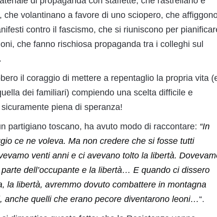
eriale di propaganda con staffette, che rastrellano e
 che volantinano a favore di uno sciopero, che affiggon
ifesti contro il fascismo, che si riuniscono per pianificar
oni, che fanno rischiosa propaganda tra i colleghi sul
.
ero il coraggio di mettere a repentaglio la propria vita (
uella dei familiari) compiendo una scelta difficile e
 sicuramente piena di speranza!
 un partigiano toscano, ha avuto modo di raccontare:
“In
gio ce ne voleva. Ma non credere che si fosse tutti
evamo venti anni e ci avevano tolto la libertà. Dovevam
a parte dell’occupante e la libertà… E quando ci dissero
la, la libertà, avremmo dovuto combattere in montagna
ti, anche quelli che erano pecore diventarono leoni…
“.