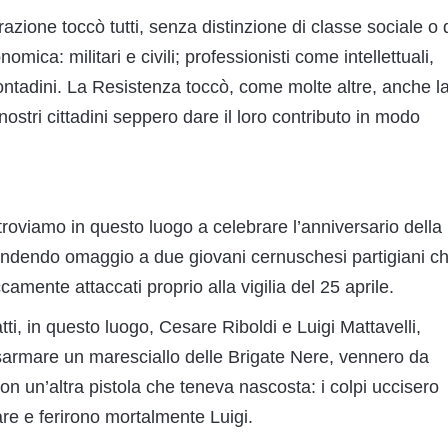
erazione toccò tutti, senza distinzione di classe sociale o 
mica: militari e civili; professionisti come intellettuali,
ntadini. La Resistenza toccò, come molte altre, anche l
 nostri cittadini seppero dare il loro contributo in modo
troviamo in questo luogo a celebrare l’anniversario della
endendo omaggio a due giovani cernuschesi partigiani c
camente attaccati proprio alla vigilia del 25 aprile.
fatti, in questo luogo, Cesare Riboldi e Luigi Mattavelli,
sarmare un maresciallo delle Brigate Nere, vennero da
con un’altra pistola che teneva nascosta: i colpi uccisero
are e ferirono mortalmente Luigi.