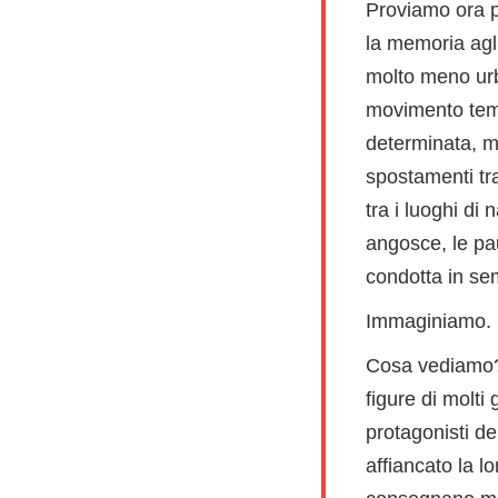
Proviamo ora pe
la memoria agli
molto meno urb
movimento temer
determinata, mo
spostamenti tra
tra i luoghi di
angosce, le pa
condotta in sem
Immaginiamo.
Cosa vediamo? 
figure di molti
protagonisti de
affiancato la l