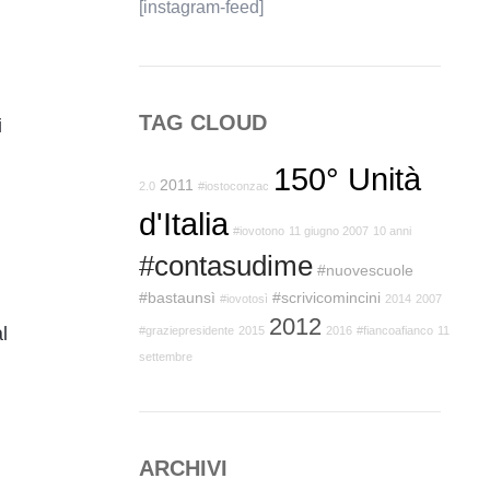
[instagram-feed]
TAG CLOUD
i
150° Unità
2011
2.0
#iostoconzac
d'Italia
#iovotono
11 giugno 2007
10 anni
#contasudime
#nuovescuole
#bastaunsì
#scrivicomincini
#iovotosì
2014
2007
2012
l
#graziepresidente
2015
2016
#fiancoafianco
11
settembre
ARCHIVI