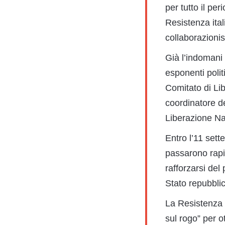
per tutto il pe
Resistenza ital
collaborazionis
Già l’indomani 
esponenti polit
Comitato di Lib
coordinatore de
Liberazione Naz
Entro l’11 sett
passarono rapid
rafforzarsi del
Stato repubblic
La Resistenza p
sul rogo” per ot