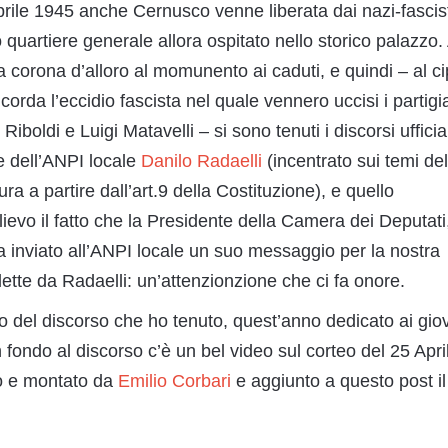
aprile 1945 anche Cernusco venne liberata dai nazi-fascist
o quartiere generale allora ospitato nello storico palazzo.
a corona d’alloro al momunento ai caduti, e quindi – al ci
corda l’eccidio fascista nel quale vennero uccisi i partigi
boldi e Luigi Matavelli – si sono tenuti i discorsi ufficial
e dell’ANPI locale
Danilo Radaelli
(incentrato sui temi del
ura a partire dall’art.9 della Costituzione), e quello
rilievo il fatto che la Presidente della Camera dei Deputati
a inviato all’ANPI locale un suo messaggio per la nostra
lette da Radaelli: un’attenzionzione che ci fa onore.
sto del discorso che ho tenuto, quest’anno dedicato ai gio
in fondo al discorso c’è un bel video sul corteo del 25 Apri
to e montato da
Emilio Corbari
e aggiunto a questo post il