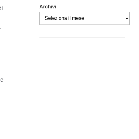
Archivi
di
a
he