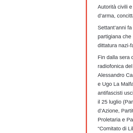
Autorità civili 
d’arma, concitt
Settant’anni fa
partigiana che p
dittatura nazi-
Fin dalla sera
radiofonica del
Alessandro Cas
e Ugo La Malfa 
antifascisti us
il 25 luglio (P
d’Azione, Partit
Proletaria e Pa
“Comitato di Li