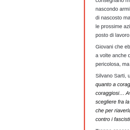
consegnano mat
nascondo armi,
di nascosto man
le prossime azi
posto di lavoro
Giovani che ebb
a volte anche q
pericolosa, ma
Silvano Sarti,
quanto a corag
coraggiosi… Av
scegliere fra l
che per riaver
contro i fascis