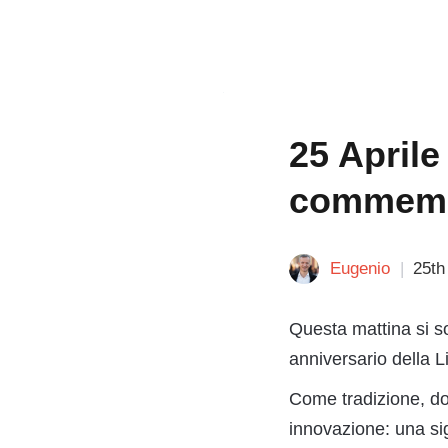
25 Aprile
commemo
Eugenio
25th
Questa mattina si so
anniversario della L
Come tradizione, do
innovazione: una sig