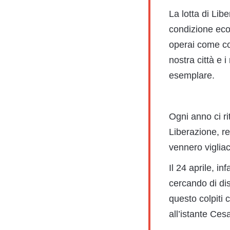
La lotta di Lib
condizione econo
operai come co
nostra città e i
esemplare.
Ogni anno ci ri
Liberazione, r
vennero vigliac
Il 24 aprile, in
cercando di di
questo colpiti 
all’istante Ces