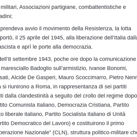
e militari, Associazioni partigiane, combattentistiche e
adini;
 prendeva avvio il movimento della Resistenza, la lotta
ortò, il 25 aprile del 1945, alla liberazione dell’Italia dall
fascista e aprì le porte alla democrazia.
 dell’8 settembre 1943, poche ore dopo la comunicazione
 maresciallo Badoglio sull’armistizio, Ivanoe Bonomi,
ati, Alcide De Gasperi, Mauro Scoccimarro, Pietro Nenn
si riunirono a Roma, in rappresentanza di sei partiti
citi dalla clandestinità a seguito del crollo del regime dopo
artito Comunista Italiano, Democrazia Cristiana, Partito
o liberale italiano, Partito Socialista Italiano di Unità
rtito Democratico del Lavoro) e costituirono il primo
berazione Nazionale” (CLN), struttura politico-militare ch