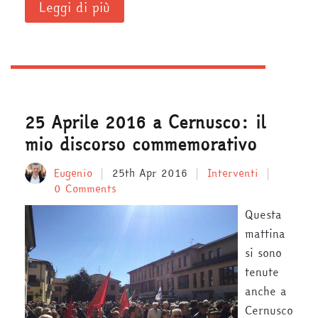
Leggi di più
25 Aprile 2016 a Cernusco: il
mio discorso commemorativo
Eugenio
25th Apr 2016
Interventi
0 Comments
Questa
mattina
si sono
tenute
anche a
Cernusco