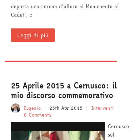
deposta una corona d’alloro al Monumento ai
Caduti, e
Leggi di più
25 Aprile 2015 a Cernusco: il
mio discorso commemorativo
Eugenio
25th Apr 2015
Interventi
0 Comments
Cernusco
sul