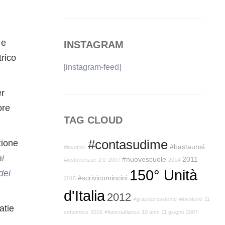
 e
INSTAGRAM
trico
[instagram-feed]
er
ore
TAG CLOUD
#contasudime
zione
#bastaunsì
#iovotosì
i
#nuovescuole
2011
#iostoconzac
2.0
2007
2014
150° Unità
dei
#scrivicomincini
2015
d'Italia
2012
#graziepresidente
#iovotono
11
atie
settembre
2016
#fiancoafianco
10 anni
11 giugno 2007