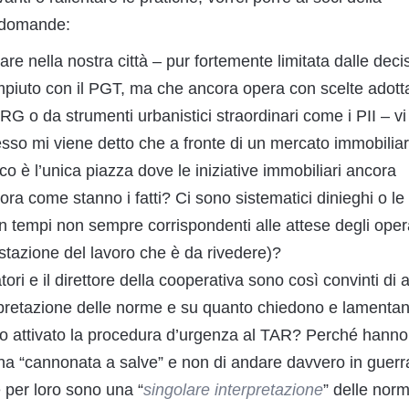
 domande:
iare nella nostra città – pur fortemente limitata dalle deci
iuto con il PGT, ma che ancora opera con scelte adott
G o da strumenti urbanistici straordinari come i PII – vi
sso mi viene detto che a fronte di un mercato immobilia
o è l’unica piazza dove le iniziative immobiliari ancora
ra come stanno i fatti? Ci sono sistematici dinieghi o le
n tempi non sempre corrispondenti alle attese degli oper
ostazione del lavoro che è da rivedere)?
tori e il direttore della cooperativa sono così convinti di 
erpretazione delle norme e su quanto chiedono e lamentan
 attivato la procedura d’urgenza al TAR? Perché hanno
una “cannonata a salve” e non di andare davvero in guerr
 per loro sono una “
singolare interpretazione
” delle nor