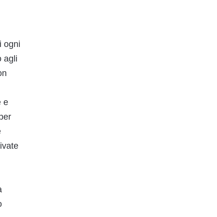
i
i ogni
 agli
on
e e
per
e
ivate
a
o