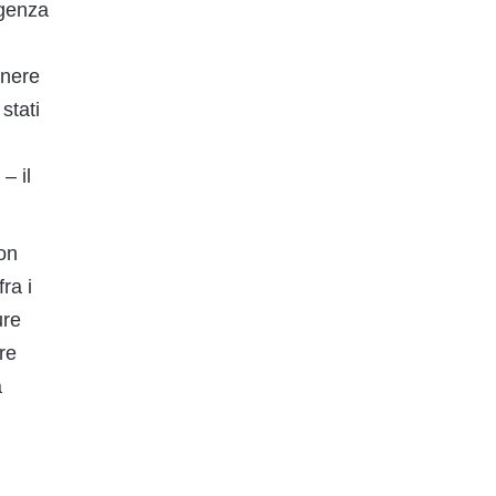
rgenza
enere
stati
– il
on
ra i
ure
re
a