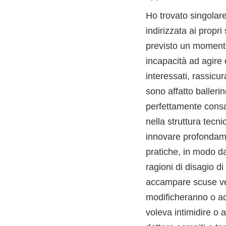
Ho trovato singolar
indirizzata ai propr
previsto un momento 
incapacità ad agire e
interessati, rassicu
sono affatto baller
perfettamente consap
nella struttura tecn
innovare profondamen
pratiche, in modo da
ragioni di disagio d
accampare scuse ver
modificheranno o acc
voleva intimidire o 