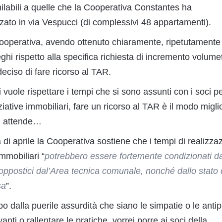
ilabili a quelle che la Cooperativa Constantes ha
zato in via Vespucci (di complessivi 48 appartamenti).
 Cooperativa, avendo ottenuto chiaramente, ripetutamente
hi rispetto alla specifica richiesta di incremento volume
deciso di fare ricorso al TAR.
 vuole rispettare i tempi che si sono assunti con i soci p
ziative immobiliari, fare un ricorso al TAR è il modo migli
hi attende…
 di aprile la Cooperativa sostiene che i tempi di realizza
immobiliari “
potrebbero essere fortemente condizionati da
 oppostici dal’Area tecnica comunale, nonché dallo stato 
sa
”.
dalla puerile assurdità che siano le simpatie o le antip
nti o rallentare le pratiche, vorrei porre ai soci della