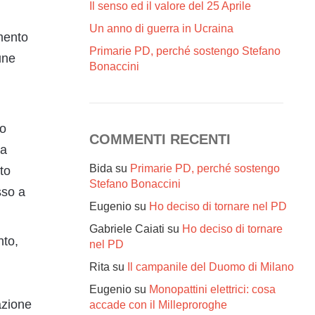
Il senso ed il valore del 25 Aprile
Un anno di guerra in Ucraina
amento
Primarie PD, perché sostengo Stefano
une
Bonaccini
to
COMMENTI RECENTI
ta
Bida
su
Primarie PD, perché sostengo
to
Stefano Bonaccini
sso a
Eugenio
su
Ho deciso di tornare nel PD
Gabriele Caiati
su
Ho deciso di tornare
nto,
nel PD
Rita
su
Il campanile del Duomo di Milano
Eugenio
su
Monopattini elettrici: cosa
azione
accade con il Milleproroghe