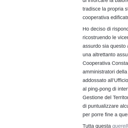
di inforcare la baio
tradisce la propria 
cooperativa edificatr
Ho deciso di rispon
ricostruendo le vic
assurdo sia questo a
una altrettanto assu
Cooperativa Constant
amministratori della 
addossato all’Uffici
al ping-pong di inte
Gestione del Territo
di puntualizzare alc
per porre fine a que
Tutta questa
querel