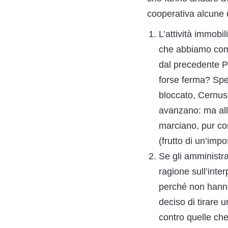
cooperativa alcune
L’attività immobil
che abbiamo comp
dal precedente PR
forse ferma? Spe
bloccato, Cernusc
avanzano: ma allo
marciano, pur co
(frutto di un’imp
Se gli amministra
ragione sull’int
perché non hanno
deciso di tirare 
contro quelle che