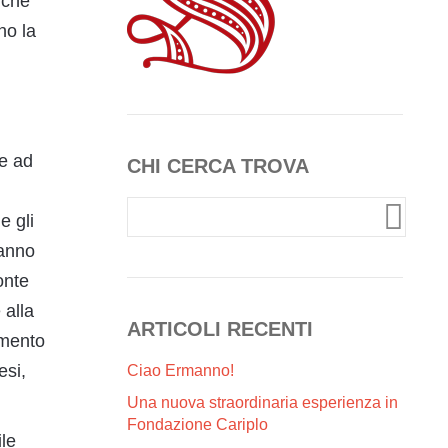
 che
no la
te ad
CHI CERCA TROVA
e gli
hanno
onte
 alla
ARTICOLI RECENTI
omento
esi,
Ciao Ermanno!
Una nuova straordinaria esperienza in
Fondazione Cariplo
le