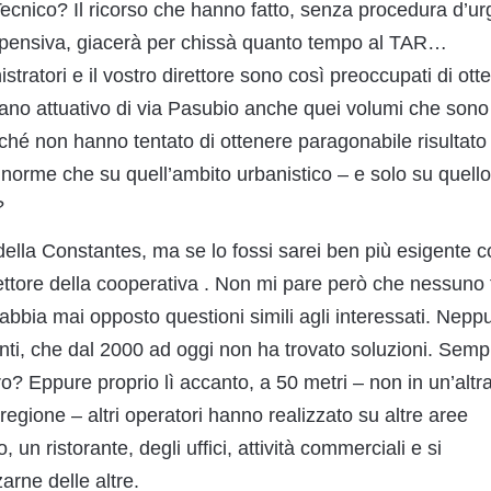
 Tecnico? Il ricorso che hanno fatto, senza procedura d’u
ospensiva, giacerà per chissà quanto tempo al TAR…
istratori e il vostro direttore sono così preoccupati di ott
iano attuativo di via Pasubio anche quei volumi che sono 
rché non hanno tentato di ottenere paragonabile risultato
e norme che su quell’ambito urbanistico – e solo su quello 
?
ella Constantes, ma se lo fossi sarei ben più esigente c
ettore della cooperativa . Non mi pare però che nessuno f
, abbia mai opposto questioni simili agli interessati. Nepp
nti, che dal 2000 ad oggi non ha trovato soluzioni. Semp
ro? Eppure proprio lì accanto, a 50 metri – non in un’altr
a regione – altri operatori hanno realizzato su altre aree
un ristorante, degli uffici, attività commerciali e si
arne delle altre.