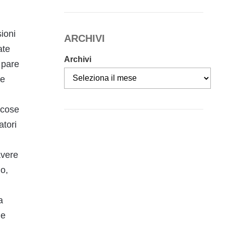
sioni
ARCHIVI
ate
Archivi
 pare
re
 cose
atori
avere
o,
a
me