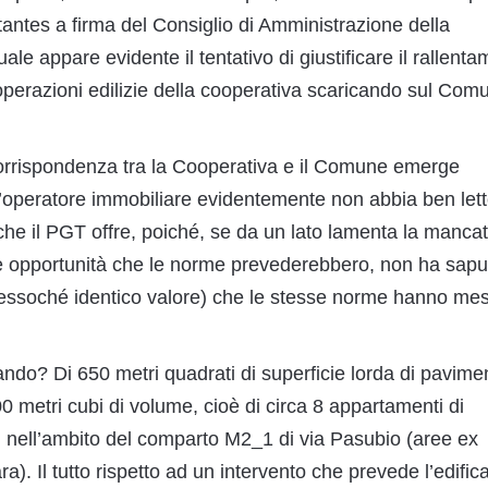
antes a firma del Consiglio di Amministrazione della
ale appare evidente il tentativo di giustificare il rallent
 operazioni edilizie della cooperativa scaricando sul Com
 corrispondenza tra la Cooperativa e il Comune emerge
operatore immobiliare evidentemente non abbia ben let
 che il PGT offre, poiché, se da un lato lamenta la manca
vare opportunità che le norme prevederebbero, non ha sapu
 pressoché identico valore) che le stesse norme hanno me
ndo? Di 650 metri quadrati di superficie lorda di pavime
0 metri cubi di volume, cioè di circa 8 appartamenti di
nell’ambito del comparto M2_1 di via Pasubio (aree ex
a). Il tutto rispetto ad un intervento che prevede l’edific