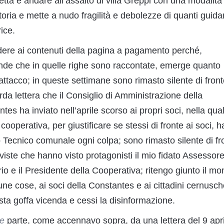
netta e andare all’assalto di villa Greppi con una modalità
storia e mette a nudo fragilità e debolezze di quanti guida
ice.
dere ai contenuti della pagina a pagamento perché,
ende che in quelle righe sono raccontate, emerge quanto
ttacco; in queste settimane sono rimasto silente di fron
rda lettera che il Consiglio di Amministrazione della
es ha inviato nell’aprile scorso ai propri soci, nella qual
cooperativa, per giustificare se stessi di fronte ai soci, 
o Tecnico comunale ogni colpa; sono rimasto silente di fr
rviste che hanno visto protagonisti il mio fidato Assessore
rio e il Presidente della Cooperativa; ritengo giunto il m
une cose, ai soci della Constantes e ai cittadini cernusch
sta goffa vicenda e cessi la disinformazione.
le
parte, come accennavo sopra, da una lettera del 9 apri