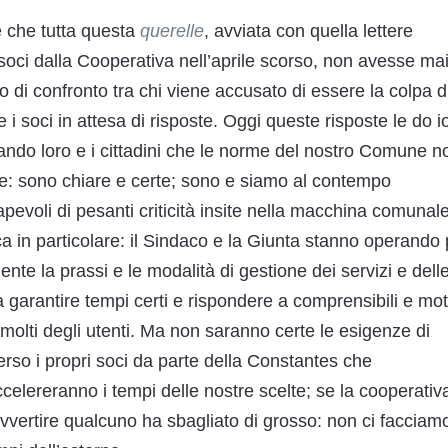
e che tutta questa
querelle
, avviata con quella lettere
i soci dalla Cooperativa nell’aprile scorso, non avesse ma
di confronto tra chi viene accusato di essere la colpa d
 i soci in attesa di risposte. Oggi queste risposte le do io
rando loro e i cittadini che le norme del nostro Comune n
ine: sono chiare e certe; sono e siamo al contempo
evoli di pesanti criticità insite nella macchina comunal
ica in particolare: il Sindaco e la Giunta stanno operando 
te la prassi e le modalità di gestione dei servizi e dell
 garantire tempi certi e rispondere a comprensibili e mot
i molti degli utenti. Ma non saranno certe le esigenze di
so i propri soci da parte della Constantes che
elereranno i tempi delle nostre scelte; se la cooperativ
avvertire qualcuno ha sbagliato di grosso: non ci facciam