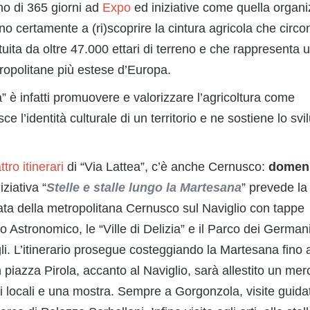
 di 365 giorni ad
Expo
ed iniziative come quella organi
no certamente a (ri)scoprire la cintura agricola che circo
ituita da oltre 47.000 ettari di terreno e che rappresenta 
tropolitane più estese d’Europa.
” è infatti promuovere e valorizzare l’agricoltura come
e l’identità culturale di un territorio e ne sostiene lo sv
ttro itinerari
di “Via Lattea”, c’è anche Cernusco:
domen
iziativa “
Stelle e stalle lungo la Martesana
” prevede la
ata della metropolitana Cernusco sul Naviglio con tappe
o Astronomico, le “Ville di Delizia” e il Parco dei German
li. L’itinerario prosegue costeggiando la Martesana fino 
piazza Pirola, accanto al Naviglio, sarà allestito un mer
ri locali e una mostra. Sempre a Gorgonzola, visite guida