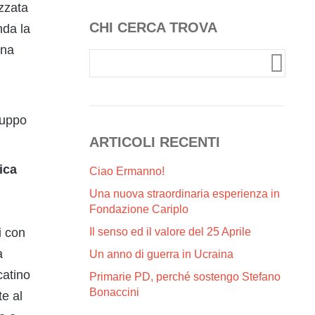
zzata
CHI CERCA TROVA
nda la
una
iluppo
ARTICOLI RECENTI
ica
Ciao Ermanno!
Una nuova straordinaria esperienza in
Fondazione Cariplo
Il senso ed il valore del 25 Aprile
i con
a
Un anno di guerra in Ucraina
catino
Primarie PD, perché sostengo Stefano
Bonaccini
te al