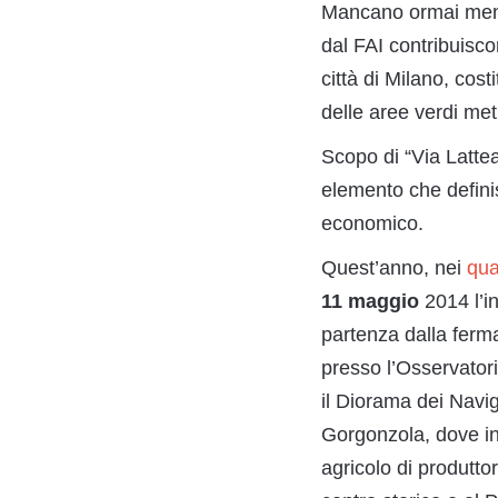
Mancano ormai meno
dal FAI contribuisco
città di Milano, cost
delle aree verdi me
Scopo di “Via Lattea
elemento che definisc
economico.
Quest’anno, nei
qua
11 maggio
2014 l’in
partenza dalla ferm
presso l’Osservatori
il Diorama dei Navig
Gorgonzola, dove in 
agricolo di produtto