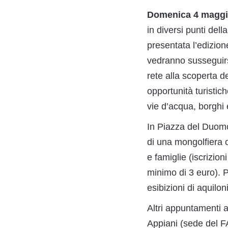
Domenica 4 magg
in diversi punti della
presentata l’edizion
vedranno susseguirsi 
rete alla scoperta d
opportunità turistic
vie d’acqua, borghi e
In Piazza del Duomo 
di una mongolfiera o
e famiglie (iscrizion
minimo di 3 euro). P
esibizioni di aquilo
Altri appuntamenti 
Appiani (sede del F