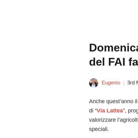
Domenica
del FAI f
Eugenio
3rd 
Anche quest’anno il
di “
Via Lattea
”, pro
valorizzare l’agricol
speciali.