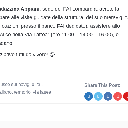
alazzina Appiani
, sede del FAI Lombardia, avrete la
ipare alle visite guidate della struttura del suo meravigli
otazioni presso il banco FAI dedicato), assistere allo
“Alice nella Via Lattea” (ore 11.00 – 14.00 – 16.00), e
adano.
iative tutti da vivere! 🙂
usco sul naviglio
,
fai
,
Share This Post:
aliano
,
territorio
,
via lattea