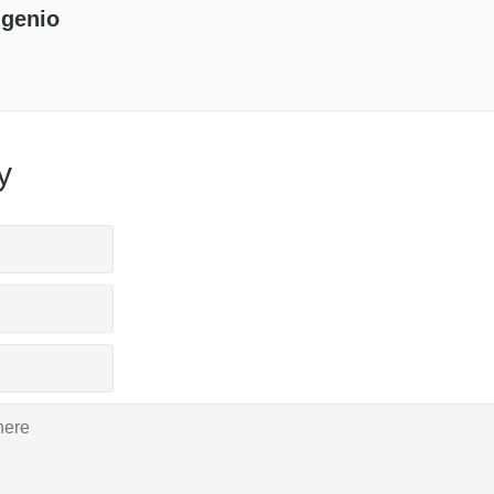
genio
y