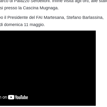
arco di Palazzo Serbelloni. Infine visita agli orti, alle stal
rarsi presso la Cascina Mugnaga.
eo il Presidente del FAI Martesana, Stefano Barlassina,
a di domenica 11 maggio.