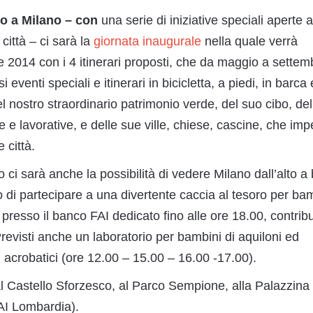
io
a Milano
– con
una serie di iniziative speciali aperte a 
 città – ci sarà la
giornata inaugurale
nella quale verrà
e 2014 con i 4 itinerari proposti, che da maggio a settem
eventi speciali e itinerari in bicicletta, a piedi, in barca 
el nostro straordinario patrimonio verde, del suo cibo, del
he e lavorative, e delle sue ville, chiese, cascine, che im
 città.
ci sarà anche la possibilità di vedere Milano dall’alto a
 di partecipare a una divertente caccia al tesoro per ba
i presso il banco FAI dedicato fino alle ore 18.00, contrib
revisti anche un laboratorio per bambini di aquiloni ed
ni acrobatici (ore 12.00 – 15.00 – 16.00 -17.00).
al Castello Sforzesco, al Parco Sempione, alla Palazzina
AI Lombardia).