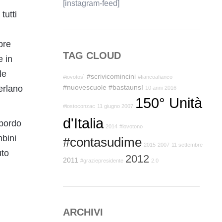
[instagram-feed]
tutti
bre
TAG CLOUD
e in
le
#scrivicomincini
#iovotosì
#fiancoafianco
#nuovescuole
#bastaunsì
perlano
10 anni
2016
150° Unità
#iostoconzac
11 giugno 2007
d'Italia
 bordo
2014
#iovotono
mbini
#contasudime
2015
2007
11 settembre
uto
2012
2011
#graziepresidente
2.0
ARCHIVI