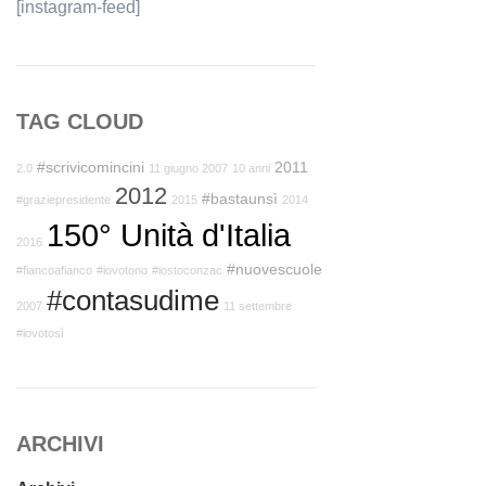
[instagram-feed]
TAG CLOUD
#scrivicomincini
2011
2.0
11 giugno 2007
10 anni
2012
#bastaunsì
#graziepresidente
2015
2014
150° Unità d'Italia
2016
#nuovescuole
#fiancoafianco
#iovotono
#iostoconzac
#contasudime
2007
11 settembre
#iovotosì
ARCHIVI