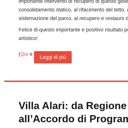
importante intervento di recupero di questo gioie
consolidamento statico, al rifacimento del tetto, a
sistemazione del parco, al recupero e restauro de
Felice di questo importante e positivo risultato pe
artistico!
(
Qui
e
Leggi di più
Villa Alari: da Region
all’Accordo di Progra