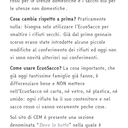
rossi per le utenze domestiche e i sacchi blu per
le utenze non domestiche.
Cosa cambia rispetto a prima?
Praticamente
nulla: bisogna solo utilizzare l’EcuoSacco per
smaltire i rifiuti secchi. Già dal primo gennaio
scorso erano state introdotte alcune piccole
modifiche al conferimento dei rifiuti ed oggi non
vi sono novità ulteriori sui conferimenti.
Come usare EcuoSacco?
La cosa importante, che
già oggi tantissime famiglie già fanno, è
differenziare bene e NON mettere
nell’EcuoSacco né carta, né vetro, né plastica, né
umido: ogni rifiuto ha il suo contenitore e nel
sacco rosso ci vanno veramente poche cose.
Sul sito di CEM è presente una sezione
denominata “
Dove lo butto
” nella quale è