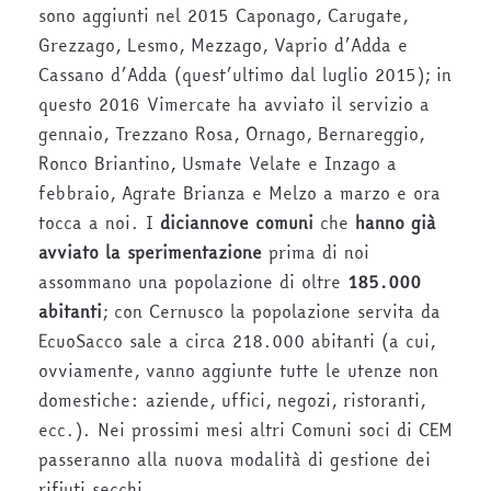
sono aggiunti nel 2015 Caponago, Carugate,
Grezzago, Lesmo, Mezzago, Vaprio d’Adda e
Cassano d’Adda (quest’ultimo dal luglio 2015); in
questo 2016 Vimercate ha avviato il servizio a
gennaio, Trezzano Rosa, Ornago, Bernareggio,
Ronco Briantino, Usmate Velate e Inzago a
febbraio, Agrate Brianza e Melzo a marzo e ora
tocca a noi. I
diciannove comuni
che
hanno già
avviato la sperimentazione
prima di noi
assommano una popolazione di oltre
185.000
abitanti
; con Cernusco la popolazione servita da
EcuoSacco sale a circa 218.000 abitanti (a cui,
ovviamente, vanno aggiunte tutte le utenze non
domestiche: aziende, uffici, negozi, ristoranti,
ecc.). Nei prossimi mesi altri Comuni soci di CEM
passeranno alla nuova modalità di gestione dei
rifiuti secchi.