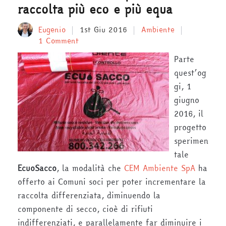
raccolta più eco e più equa
Eugenio
1st Giu 2016
Ambiente
1 Comment
Parte
quest’og
gi, 1
giugno
2016, il
progetto
sperimen
tale
EcuoSacco
, la modalità che
CEM Ambiente SpA
ha
offerto ai Comuni soci per poter incrementare la
raccolta differenziata, diminuendo la
componente di secco, cioè di rifiuti
indifferenziati, e parallelamente far diminuire i