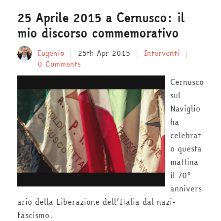
25 Aprile 2015 a Cernusco: il
mio discorso commemorativo
Eugenio
25th Apr 2015
Interventi
0 Comments
Cernusco
sul
Naviglio
ha
celebrat
o questa
mattina
il 70°
annivers
ario della Liberazione dell’Italia dal nazi-
fascismo.