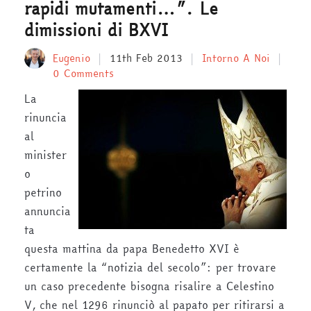
rapidi mutamenti…”. Le
dimissioni di BXVI
Eugenio
11th Feb 2013
Intorno A Noi
0 Comments
La
rinuncia
al
minister
o
petrino
annuncia
ta
questa mattina da papa Benedetto XVI è
certamente la “notizia del secolo”: per trovare
un caso precedente bisogna risalire a Celestino
V, che nel 1296 rinunciò al papato per ritirarsi a