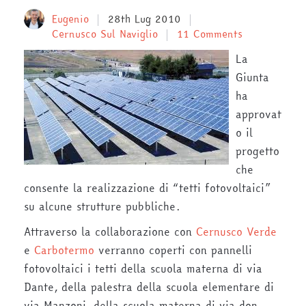
Eugenio
28th Lug 2010
Cernusco Sul Naviglio
11 Comments
La
Giunta
ha
approvat
o il
progetto
che
consente la realizzazione di “tetti fotovoltaici”
su alcune strutture pubbliche.
Attraverso la collaborazione con
Cernusco Verde
e
Carbotermo
verranno coperti con pannelli
fotovoltaici i tetti della scuola materna di via
Dante, della palestra della scuola elementare di
via Manzoni, della scuola materna di via don