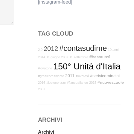
[instagram-feed]
TAG CLOUD
#contasudime
2012
2.0
10 anni
#bastaunsì
2014
11 giugno 2007
11 settembre
150° Unità d'Italia
#iovotono
2011
#scrivicomincini
#graziepresidente
#iovotosì
#nuovescuole
2016
#iostoconzac
#fiancoafianco
2015
2007
ARCHIVI
Archivi