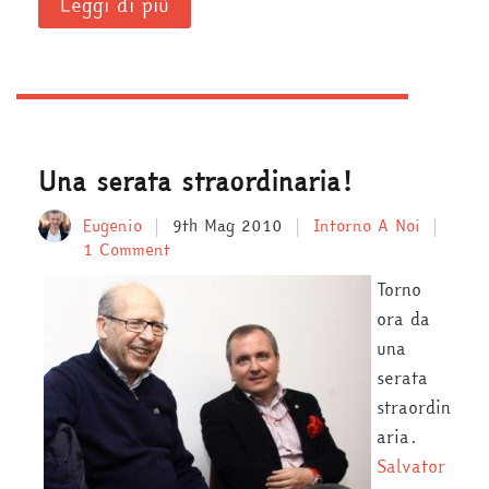
Leggi di più
Una serata straordinaria!
Eugenio
9th Mag 2010
Intorno A Noi
1 Comment
Torno
ora da
una
serata
straordin
aria.
Salvator