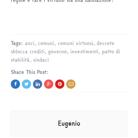
regole e fare i virtuosi sia una dannazione!
Tags:
anci
,
comuni
,
comuni virtuosi
,
decreto
sblocca crediti
,
governo
,
investimenti
,
patto di
stabilità
,
sindaci
Share This Post:
Eugenio