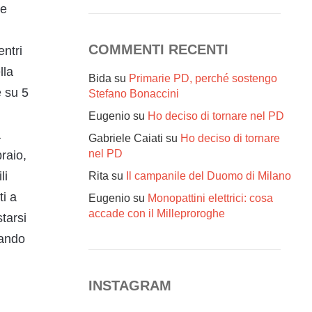
te
COMMENTI RECENTI
entri
lla
Bida
su
Primarie PD, perché sostengo
e su 5
Stefano Bonaccini
Eugenio
su
Ho deciso di tornare nel PD
a
Gabriele Caiati
su
Ho deciso di tornare
nel PD
braio,
li
Rita
su
Il campanile del Duomo di Milano
ti a
Eugenio
su
Monopattini elettrici: cosa
accade con il Milleproroghe
starsi
tando
INSTAGRAM