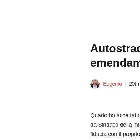
Autostrad
emendame
Eugenio
20th
Quado ho accettato 
da Sindaco della mi
fiducia con il propr