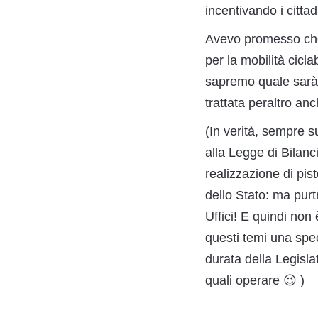
incentivando i cittad
Avevo promesso che a
per la mobilità cicl
sapremo quale sarà
trattata peraltro an
(In verità, sempre 
alla Legge di Bilanc
realizzazione di pis
dello Stato: ma pu
Uffici! E quindi no
questi temi una spe
durata della Legisla
quali operare 😉 )