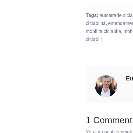
Tags:
autostrade cicla
ciclabilità
,
emendamen
mobilità ciclabile
,
mobi
ciclabili
Eu
1 Comment
You can post comments