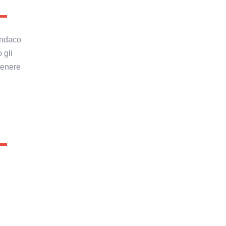
indaco
 gli
tenere