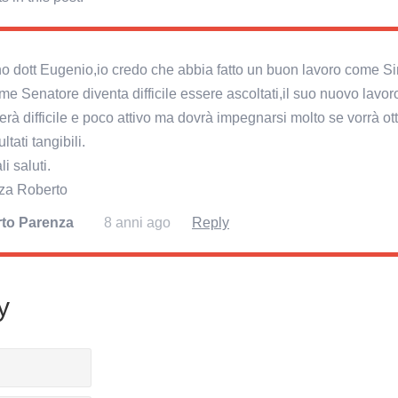
o dott Eugenio,io credo che abbia fatto un buon lavoro come S
e Senatore diventa difficile essere ascoltati,il suo nuovo lavoro
rà difficile e poco attivo ma dovrà impegnarsi molto se vorrà ot
ultati tangibili.
i saluti.
za Roberto
to Parenza
8 anni ago
Reply
y