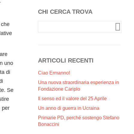
r
CHI CERCA TROVA
 che
dative
tare
ARTICOLI RECENTI
n uno
ta di
Ciao Ermanno!
di
Una nuova straordinaria esperienza in
Fondazione Cariplo
tte. Se
Il senso ed il valore del 25 Aprile
tire
e per
Un anno di guerra in Ucraina
Primarie PD, perché sostengo Stefano
Bonaccini