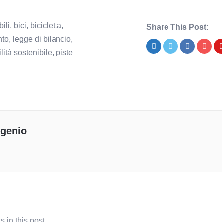
bili
,
bici
,
bicicletta
,
Share This Post:
to
,
legge di bilancio
,
lità sostenibile
,
piste
genio
 in this post.