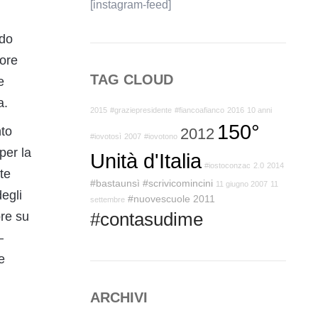
[instagram-feed]
ndo
 ore
TAG CLOUD
e
a.
2015
#graziepresidente
#fiancoafianco
2016
10 anni
150°
nto
2012
#iovotosì
2007
#iovotono
per la
Unità d'Italia
#iostoconzac
2.0
2014
te
#bastaunsì
#scrivicomincini
11 giugno 2007
11
egli
#nuovescuole
2011
settembre
#contasudime
pre su
–
e
ARCHIVI