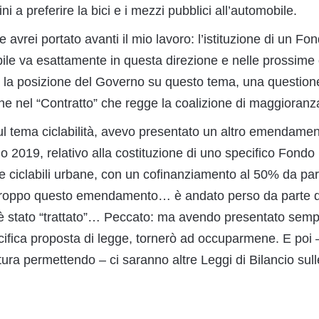
ini a preferire la bici e i mezzi pubblici all’automobile.
vrei portato avanti il mio lavoro: l’istituzione di un Fo
abile va esattamente in questa direzione e nelle prossime
 la posizione del Governo su questo tema, una question
che nel “Contratto” che regge la coalizione di maggioranz
sul tema ciclabilità, avevo presentato un altro emendame
io 2019, relativo alla costituzione di uno specifico Fondo 
te ciclabili urbane, con un cofinanziamento al 50% da par
rtroppo questo emendamento… è andato perso da parte d
n è stato “trattato”… Peccato: ma avendo presentato sem
cifica proposta di legge, tornerò ad occuparmene. E poi 
tura permettendo – ci saranno altre Leggi di Bilancio sull