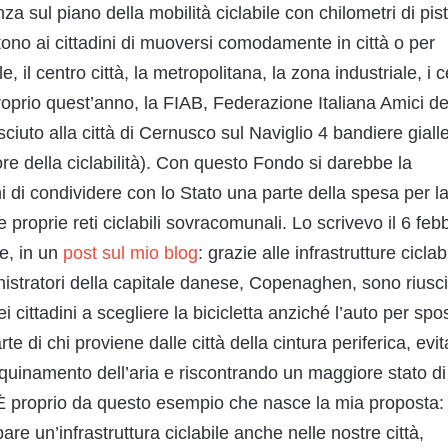
za sul piano della mobilità ciclabile con chilometri di pis
tono ai cittadini di muoversi comodamente in città o per
, il centro città, la metropolitana, la zona industriale, i c
 proprio quest’anno, la FIAB, Federazione Italiana Amici de
sciuto alla città di Cernusco sul Naviglio 4 bandiere giall
re della ciclabilità). Con questo Fondo si darebbe la
i di condividere con lo Stato una parte della spesa per l
 proprie reti ciclabili sovracomunali. Lo scrivevo il 6 feb
e, in un
post sul mio blog
: grazie alle infrastrutture ciclabi
nistratori della capitale danese, Copenaghen, sono riusci
 cittadini a scegliere la bicicletta anziché l’auto per spo
rte di chi proviene dalle città della cintura periferica, evi
quinamento dell’aria e riscontrando un maggiore stato di
. È proprio da questo esempio che nasce la mia proposta:
re un’infrastruttura ciclabile anche nelle nostre città,