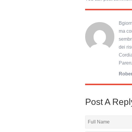
Bgiorn
ma com
sembre
dei ris
Cordial
Paren
Rober
Post A Repl