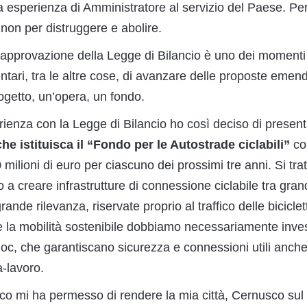
 esperienza di Amministratore al servizio del Paese. Pe
 non per distruggere e abolire.
l’approvazione della Legge di Bilancio è uno dei momenti
tari, tra le altre cose, di avanzare delle proposte emen
ogetto, un’opera, un fondo.
rienza con la Legge di Bilancio ho così deciso di presen
 istituisca il “Fondo per le Autostrade ciclabili”
co
milioni di euro per ciascuno dei prossimi tre anni. Si trat
 a creare infrastrutture di connessione ciclabile tra gran
 grande rilevanza, riservate proprio al traffico delle bicicle
la mobilità sostenibile dobbiamo necessariamente inves
 hoc, che garantiscano sicurezza e connessioni utili anch
a-lavoro.
o mi ha permesso di rendere la mia città, Cernusco sul